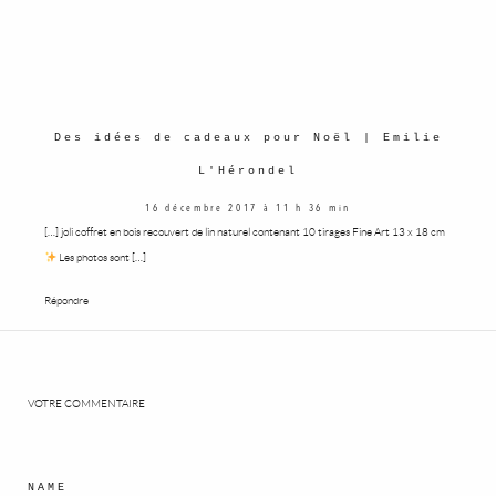
Des idées de cadeaux pour Noël | Emilie
L'Hérondel
16 décembre 2017 à 11 h 36 min
[…] joli coffret en bois recouvert de lin naturel contenant 10 tirages Fine Art 13 x 18 cm
Les photos sont […]
Répondre
VOTRE COMMENTAIRE
NAME