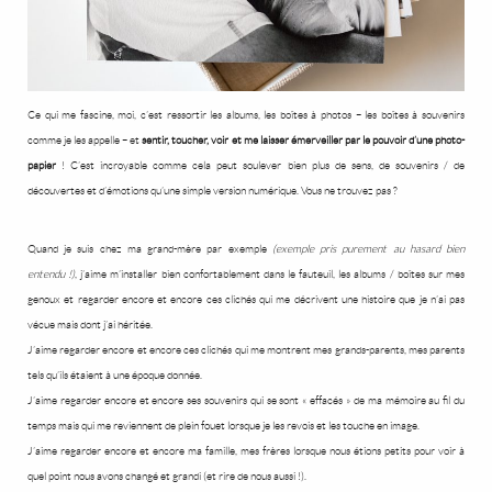
Ce qui me fascine, moi, c’est ressortir les albums, les boîtes à photos – les boîtes à souvenirs
comme je les appelle – et
sentir, toucher, voir et me laisser émerveiller par le pouvoir d’une photo-
papier
! C’est incroyable comme cela peut soulever bien plus de sens, de souvenirs / de
découvertes et d’émotions qu’une simple version numérique. Vous ne trouvez pas ?
Quand je suis chez ma grand-mère par exemple
(exemple pris purement au hasard bien
entendu !)
, j’aime m’installer bien confortablement dans le fauteuil, les albums / boîtes sur mes
genoux et regarder encore et encore ces clichés qui me décrivent une histoire que je n’ai pas
vécue mais dont j’ai héritée.
J’aime regarder encore et encore ces clichés qui me montrent mes grands-parents, mes parents
tels qu’ils étaient à une époque donnée.
J’aime regarder encore et encore ses souvenirs qui se sont « effacés » de ma mémoire au fil du
temps mais qui me reviennent de plein fouet lorsque je les revois et les touche en image.
J’aime regarder encore et encore ma famille, mes frères lorsque nous étions petits pour voir à
quel point nous avons changé et grandi (et rire de nous aussi !).