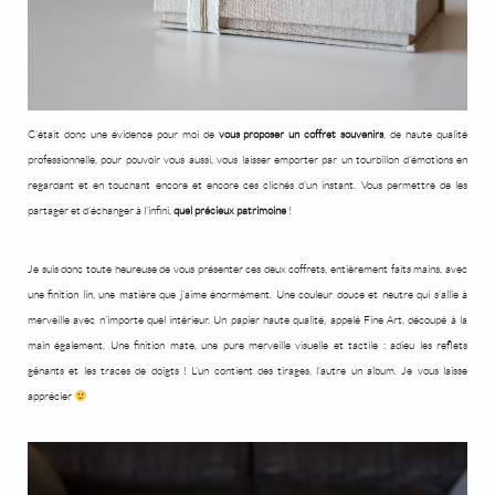
C’était donc une évidence pour moi de
vous proposer un coffret souvenirs
, de haute qualité
professionnelle, pour pouvoir vous aussi, vous laisser emporter par un tourbillon d’émotions en
regardant et en touchant encore et encore ces clichés d’un instant. Vous permettre de les
partager et d’échanger à l’infini,
quel précieux patrimoine
!
Je suis donc toute heureuse de vous présenter ces deux coffrets, entièrement faits mains, avec
une finition lin, une matière que j’aime énormément. Une couleur douce et neutre qui s’allie à
merveille avec n’importe quel intérieur. Un papier haute qualité, appelé Fine Art, découpé à la
main également. Une finition mate, une pure merveille visuelle et tactile : adieu les reflets
gênants et les traces de doigts ! L’un contient des tirages, l’autre un album. Je vous laisse
apprécier