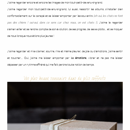
J’aime regarder encore et encore les images de mon tout-petit-devenu-si-grand.
J’aime regarder mon tout-petit-devenu-si-grand, lui aussi, ressortir les albums, s’installer bien
confortablement sur le canapé et se laisser emporter par les souvenirs
(eh oui, les chats ne font
pas des chiens ! oui-oui, dans ce sens car chez nous, on est chats !)
. J’aime le regarder
s’émerveiller et se rendre compte de son évolution, de ses progrès, de ses exploits… et se moquer
de nous lorsque nous étions plus jeunes !
J’aime regarder et m’exclamer, sourire, rire et même pleurer, de joie ou d’émotions, j’aime sentir
et toucher… Oui, j’aime me laisser emporter par les
émotions
, vibrer et ne pas me laisser
dépasser par un rythme effréné qui me fait perdre toute notion de temps.
Vos plus beaux souvenirs dans de jolis coffrets