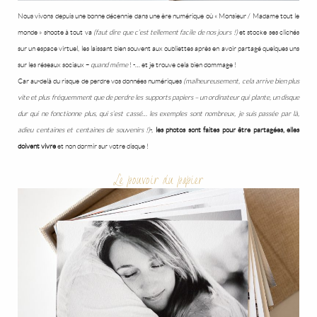
Nous vivons depuis une bonne décennie dans une ère numérique où « Monsieur / Madame tout le
monde » shoote à tout va
(faut dire que c’est tellement facile de nos jours !)
et stocke ses clichés
sur un espace virtuel, les laissant bien souvent aux oubliettes après en avoir partagé quelques uns
sur les réseaux sociaux –
quand même
! -… et je trouve cela bien dommage !
Car au-delà du risque de perdre vos données numériques
(malheureusement, cela arrive bien plus
vite et plus fréquemment que de perdre les supports papiers – un ordinateur qui plante, un disque
dur qui ne fonctionne plus, qui s’est cassé… les exemples sont nombreux, je suis passée par là,
adieu centaines et centaines de souvenirs !
)
-,
les photos sont faites pour être partagées, elles
doivent vivre
et non dormir sur votre disque !
Le pouvoir du papier