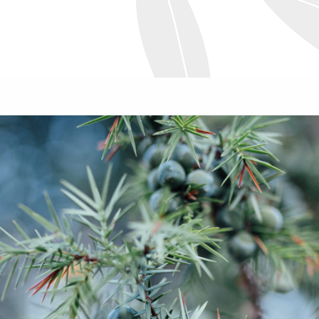
Votre galerie
Histoires
Qui suis-je ?
M’écrire