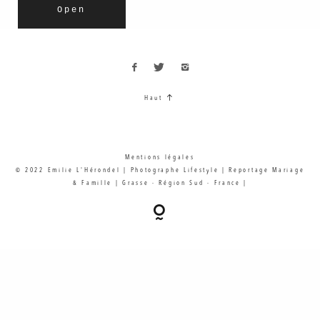
Open
Haut
Mentions légales
© 2022 Emilie L'Hérondel | Photographe Lifestyle | Reportage Mariage
& Famille | Grasse - Région Sud - France |