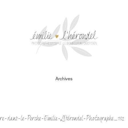
Archives
re-dans-le-Perche-Emilie-LHérondel-Photographe_132