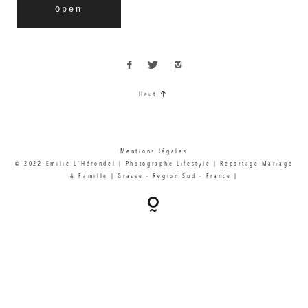
Open
Haut
Mentions légales
© 2022 Emilie L'Hérondel | Photographe Lifestyle | Reportage Mariage
& Famille | Grasse - Région Sud - France |