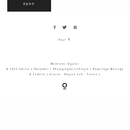
Open
Haut
Mentions légales
© 2022 Emilie L'Hérondel | Photographe Lifestyle | Reportage Mariage
& Famille | Grasse - Région Sud - France |