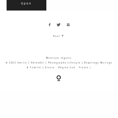
Open
Haut
Mentions légales
© 2022 Emilie L'Hérondel | Photographe Lifestyle | Reportage Mariage
& Famille | Grasse - Région Sud - France |