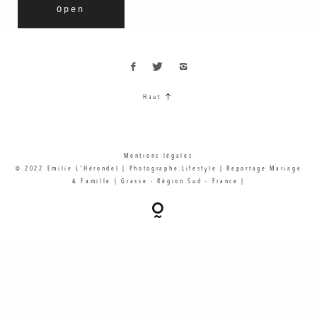
Open
Haut
Mentions légales
© 2022 Emilie L'Hérondel | Photographe Lifestyle | Reportage Mariage
& Famille | Grasse - Région Sud - France |