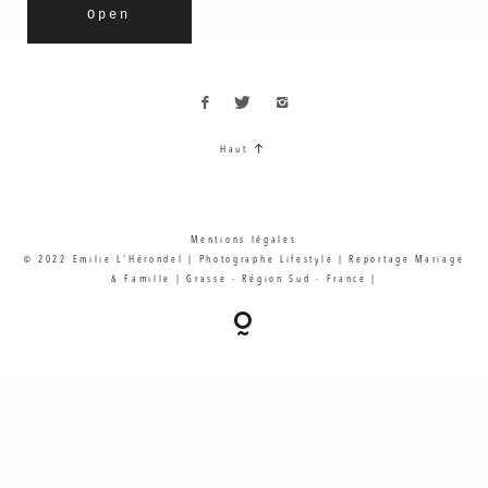
Open
Haut
Mentions légales
© 2022 Emilie L'Hérondel | Photographe Lifestyle | Reportage Mariage
& Famille | Grasse - Région Sud - France |