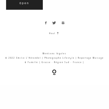
Open
Haut
Mentions légales
© 2022 Emilie L'Hérondel | Photographe Lifestyle | Reportage Mariage
& Famille | Grasse - Région Sud - France |