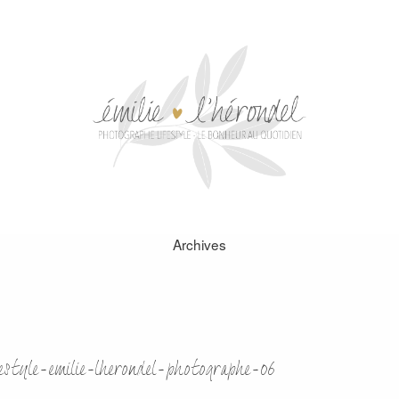
Archives
estyle-emilie-lherondel-photographe-06