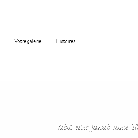
Votre galerie
Histoires
detail-saint-jeannet-seance-lif