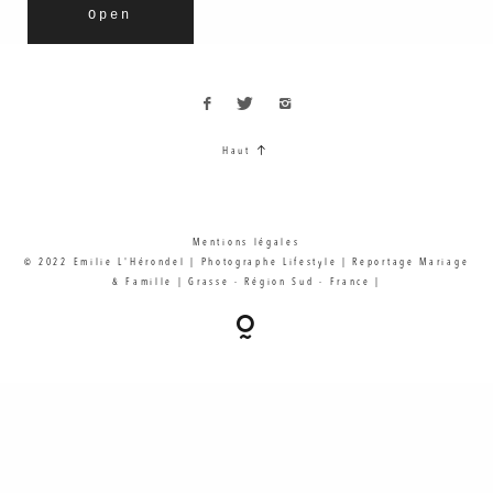
Open
Haut
Mentions légales
© 2022 Emilie L'Hérondel | Photographe Lifestyle | Reportage Mariage
& Famille | Grasse - Région Sud - France |