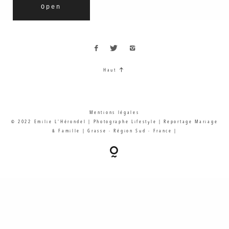
Open
Haut
Mentions légales
© 2022 Emilie L'Hérondel | Photographe Lifestyle | Reportage Mariage
& Famille | Grasse - Région Sud - France |