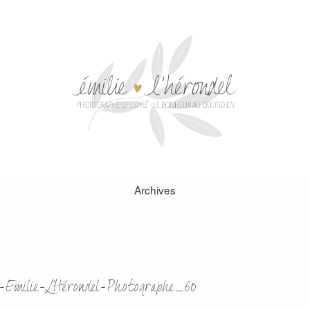
Archives
s-Emilie-LHérondel-Photographe_60